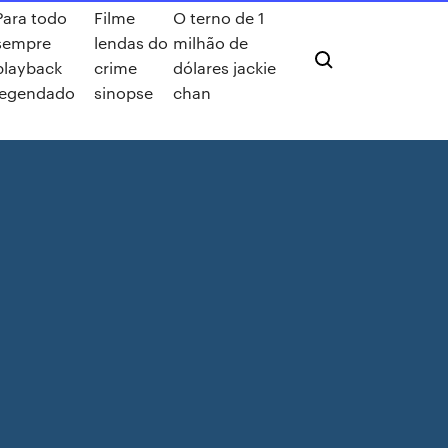
Para todo
Filme
O terno de 1
sempre
lendas do
milhão de
playback
crime
dólares jackie
legendado
sinopse
chan