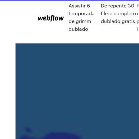
Assistir 6
De repente 30
temporada
filme completo
de grimm
dublado gratis
dublado