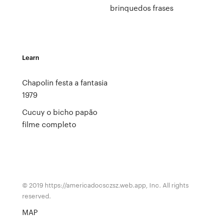
brinquedos frases
Learn
Chapolin festa a fantasia
1979
Cucuy o bicho papão
filme completo
© 2019 https://americadocsczsz.web.app, Inc. All rights
reserved.
MAP