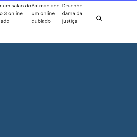
ir um salão do
Batman ano
Desenho
o 3 online
um online
dama da
dado
dublado
justiça