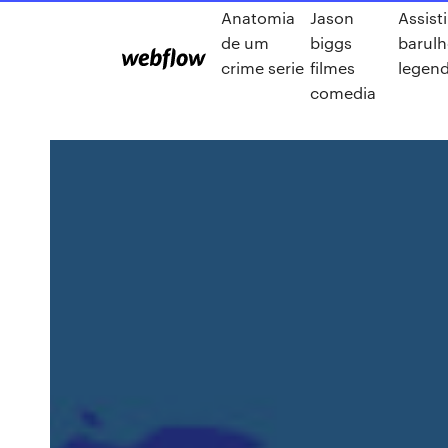
Anatomia
Jason
Assist
de um
biggs
barulh
crime serie
filmes
legen
comedia